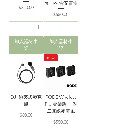
發一收 含充電盒
價格
$250.00
價格
$550.00
加入器材小
加入器材小
記
記
new
DJI 領夾式麥克
RODE Wireless
風
Pro 專業版 一對
二無線麥克風
價格
$60.00
價格
$550.00