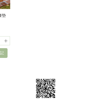
餐墊
記
棚、道具租借
sstudio