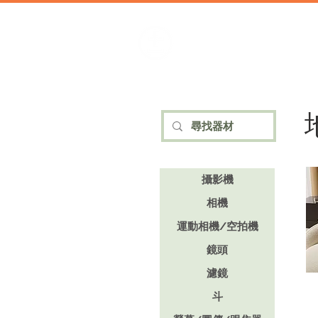
加減攝影
攝影器材 | 攝影棚 | 道具租借
攝影機
相機
運動相機/空拍機
鏡頭
濾鏡
斗