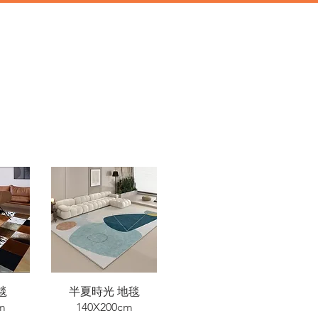
道具
辦公類道具
門市地址
快速瀏覽
毯
半夏時光 地毯
m
140X200cm