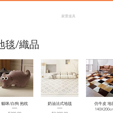
首頁
攝影棚租借
家景道具
廚房道具
兒童
地毯/織品
快速瀏覽
快速瀏覽
快速瀏覽
貓咪/白狗 抱枕
奶油法式地毯
仿牛皮 地
140X200c