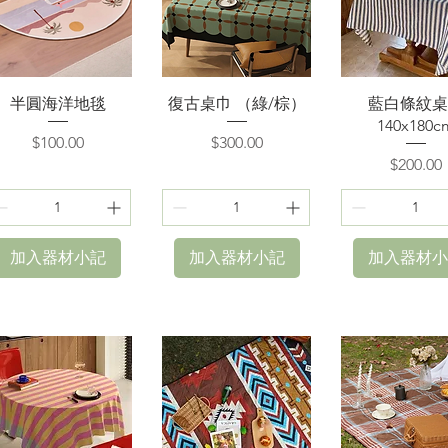
快速瀏覽
快速瀏覽
快速瀏覽
半圓海洋地毯
復古桌巾 （綠/棕）
藍白條紋桌
140x180c
價格
價格
$100.00
$300.00
價格
$200.00
加入器材小記
加入器材小記
加入器材小