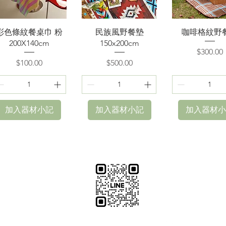
快速瀏覽
快速瀏覽
快速瀏覽
彩色條紋餐桌巾 粉
民族風野餐墊
咖啡格紋野
200X140cm
150x200cm
價格
$300.00
價格
價格
$100.00
$500.00
加入器材小記
加入器材小記
加入器材小
​加減攝影
減攝影器材部
：@plu
@529ojbrw