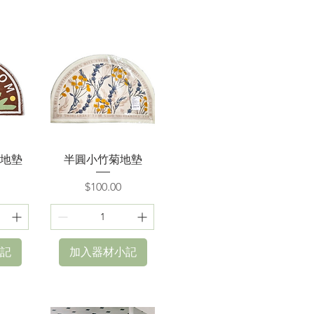
快速瀏覽
地墊
半圓小竹菊地墊
價格
$100.00
記
加入器材小記