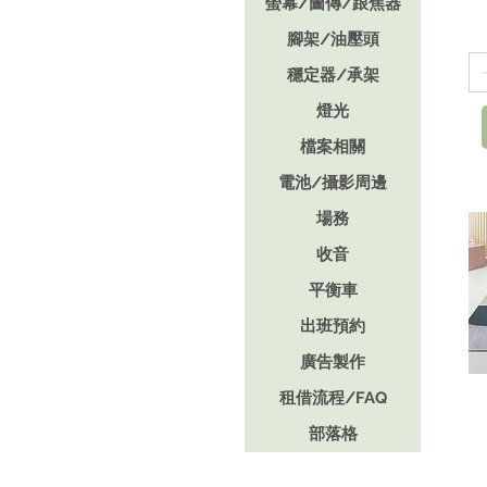
螢幕/圖傳/跟焦器
腳架/油壓頭
穩定器/承架
燈光
檔案相關
電池/攝影周邊
場務
收音
平衡車
出班預約
廣告製作
租借流程/FAQ
部落格