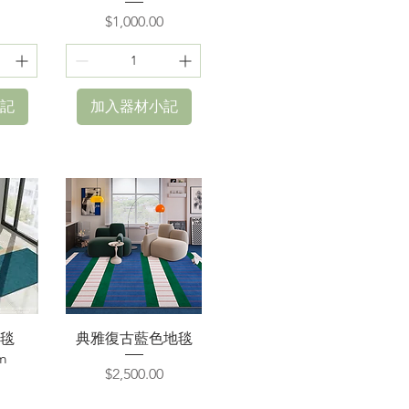
價格
$1,000.00
記
加入器材小記
快速瀏覽
毯
典雅復古藍色地毯
m
價格
$2,500.00