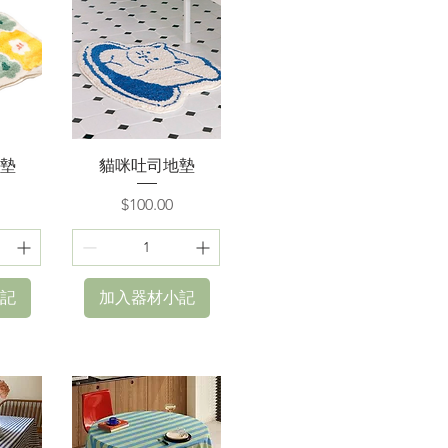
快速瀏覽
墊
貓咪吐司地墊
價格
$100.00
記
加入器材小記