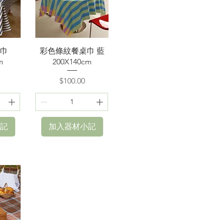
快速瀏覽
巾
彩色條紋餐桌巾 藍
m
200X140cm
價格
$100.00
記
加入器材小記