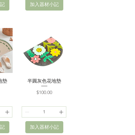
記
加入器材小記
快速瀏覽
地墊
半圓灰色花地墊
價格
$100.00
記
加入器材小記