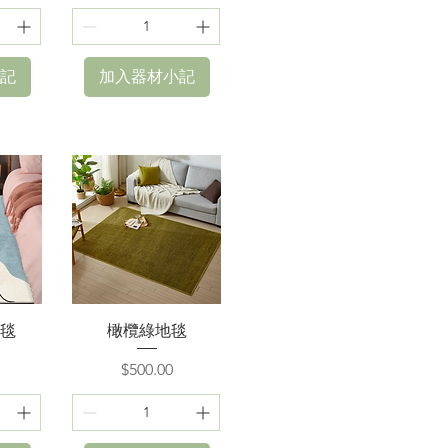
記
加入器材小記
快速瀏覽
毯
橄欖綠地毯
價格
$500.00