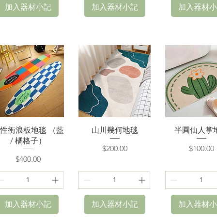
加入器材小記
加入器材小記
加入器材小
快速瀏覽
快速瀏覽
快速瀏覽
性衝浪板地毯 （藍
山川幾何地毯
半圓仙人掌
/ 橘格子）
價格
價格
$200.00
$100.00
價格
$400.00
加入器材小記
加入器材小記
加入器材小