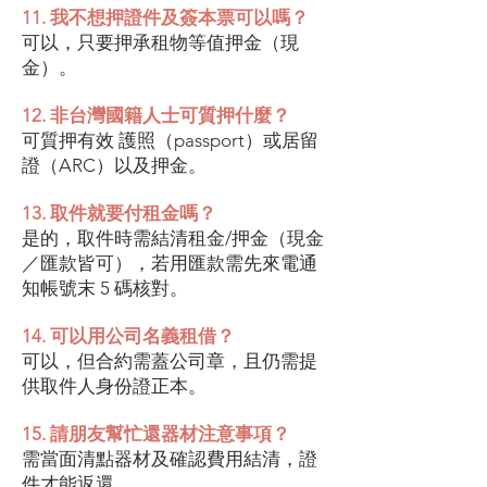
11. 我不想押證件及簽本票可以嗎？
可以，只要押承租物等值押金（現
金）。
12. 非台灣國籍人士可質押什麼？
可質押有效 護照（passport）或居留
證（ARC）以及押金。
13. 取件就要付租金嗎？
是的，取件時需結清租金/押金（現金
／匯款皆可），若用匯款需先來電通
知帳號末 5 碼核對。
14. 可以用公司名義租借？
可以，但合約需蓋公司章，且仍需提
供取件人身份證正本。
15. 請朋友幫忙還器材注意事項？
需當面清點器材及確認費用結清，證
件才能返還。