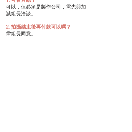
1. 可否月結？
可以，但必須是製作公司，需先與加
減組長洽談。
2. 拍攝結束後再付款可以嗎？
需組長同意。
3. 可以用匯款結帳？
可以，但匯款後需來電通知。
4. 匯款後現場加租，怎麼付？
新增加的費用需用現金支付。
官方line預約
1. 已自行預約，可以直接取件嗎？
請跟門市人員用官方line 確認時間。
2. 預約後可更改時間/內容嗎？
請用官方line 確認更改時間。