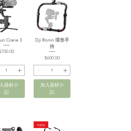
快速瀏覽
快速瀏覽
un Crane 3
Dji Ronin 環形手
持
價格
$700.00
價格
$600.00
入器材小
加入器材小
記
記
new