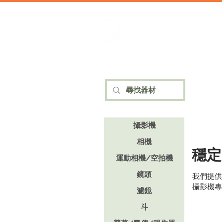
加減攝影
攝影器材 | 攝影棚 | 道具租借
攝影機
相機
穩定
運動相機/空拍機
鏡頭
我們提供
攝影機專
濾鏡
斗