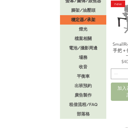
螢幕/圖傳/跟焦器
new
腳架/油壓頭
穩定器/承架
燈光
檔案相關
快
Small
電池/攝影周邊
手把＋
場務
價
$40
收音
平衡車
出班預約
加入
廣告製作
租借流程/FAQ
部落格