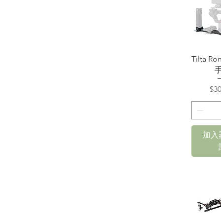
快
Tilta Ro
價
$30
加入