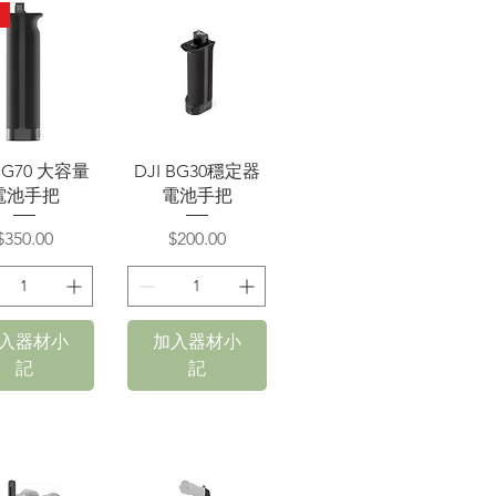
快速瀏覽
快速瀏覽
 BG70 大容量
DJI BG30穩定器
電池手把
電池手把
價格
價格
$350.00
$200.00
入器材小
加入器材小
記
記