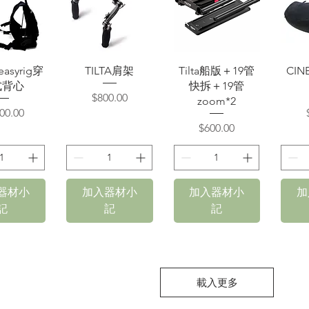
速瀏覽
快速瀏覽
快速瀏覽
easyrig穿
TILTA肩架
Tilta船版＋19管
CIN
式背心
快拆＋19管
價格
$800.00
zoom*2
格
00.00
價格
$600.00
器材小
加入器材小
加入器材小
加
記
記
記
載入更多