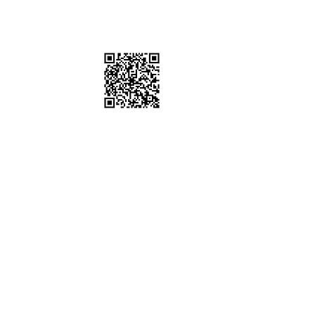
棚、道具租借
sstudio
6302 / 0952612247
五 10:00-19:00
時間可配合劇組拍攝通告)