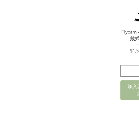
快
Flycam 
戴
價
$1,5
加入