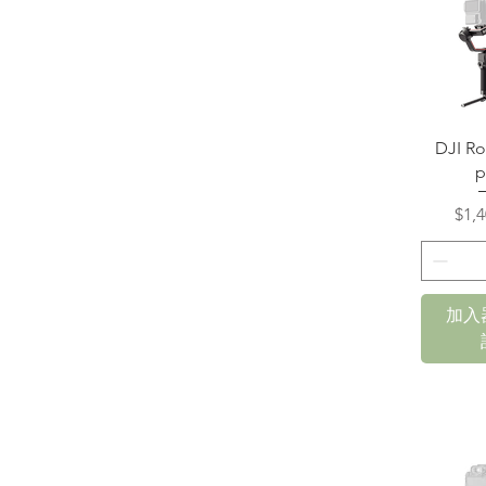
快
DJI Ro
p
價
$1,4
加入