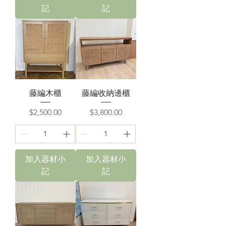
記
記
藤編木櫃
藤編收納邊櫃
價格
價格
$2,500.00
$3,800.00
加入器材小
加入器材小
記
記