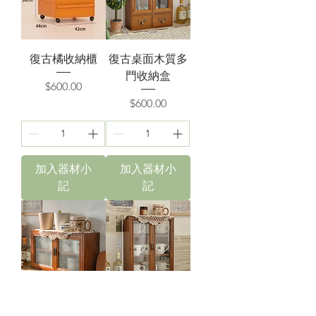
復古橘收納櫃
復古桌面木質多
門收納盒
價格
$600.00
價格
$600.00
加入器材小
加入器材小
記
記
海棠玻璃雙開收
復古桌面雙開木