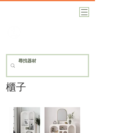
加減攝影
攝影器材｜攝影棚｜道具租借
​櫃子