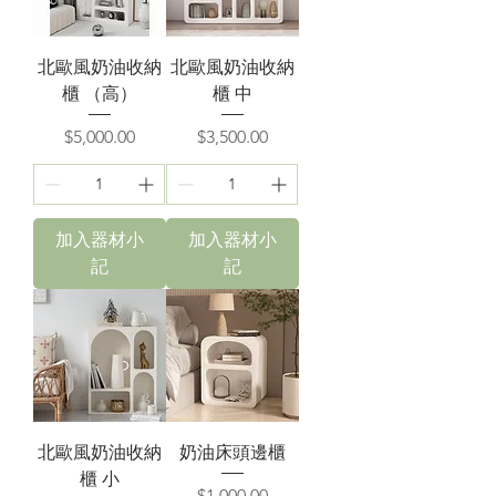
北歐風奶油收納
北歐風奶油收納
櫃 （高）
櫃 中
價格
價格
$5,000.00
$3,500.00
加入器材小
加入器材小
記
記
北歐風奶油收納
奶油床頭邊櫃
櫃 小
價格
$1,000.00