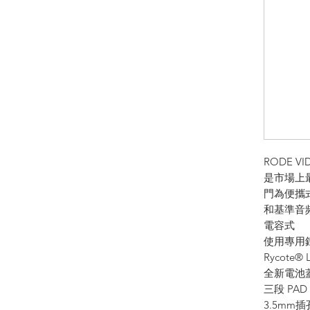
RODE VI
是市場上
門為便攜
和基準音
電容式
使用專用鋰
Rycote®
全新電池
三段 PAD (
3.5mm