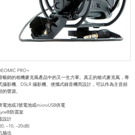
DEOMIC PRO+
最暢銷的相機麥克風產品中的又一生力軍。真正的槍式麥克風，專
式攝影機、DSLR 攝影機、便攜式錄音機而設計，可以作為主音頻
頻的聲源。
電池或3號電池或microUSB供電
 Lyre®防震架
蓋設計
0, –10, –20dB)
插孔输出