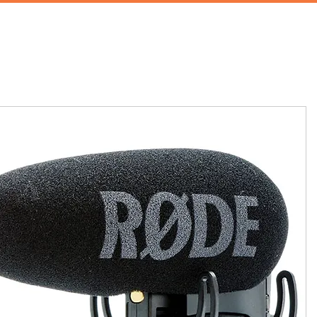
首頁
攝影棚租借
家景道具
廚房道具
兒童