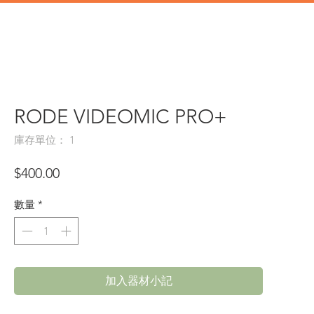
道具
辦公類道具
門市地址
RODE VIDEOMIC PRO+
庫存單位： 1
價
$400.00
格
數量
*
加入器材小記