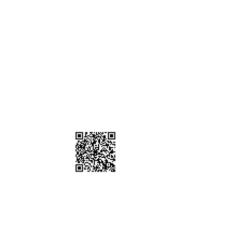
）
棚、道具租借
sstudio