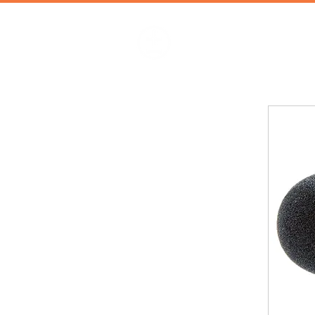
加減攝影
攝影器材 | 攝影棚 | 道具租借