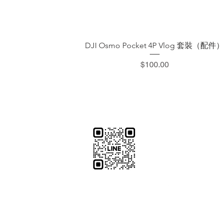
快速瀏覽
DJI Osmo Pocket 4P Vlog 套裝（配件
價格
$100.00
​加減攝影
減攝影器材部
：@plu
@529ojbrw