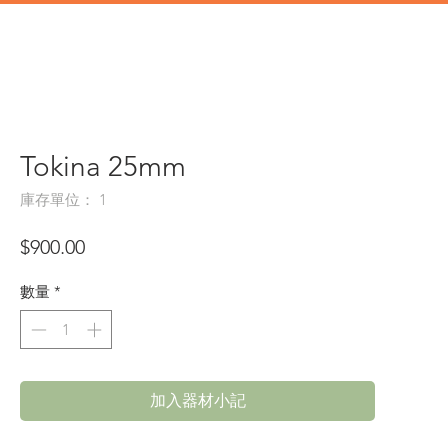
道具
辦公類道具
門市地址
Tokina 25mm
庫存單位： 1
價
$900.00
格
數量
*
加入器材小記