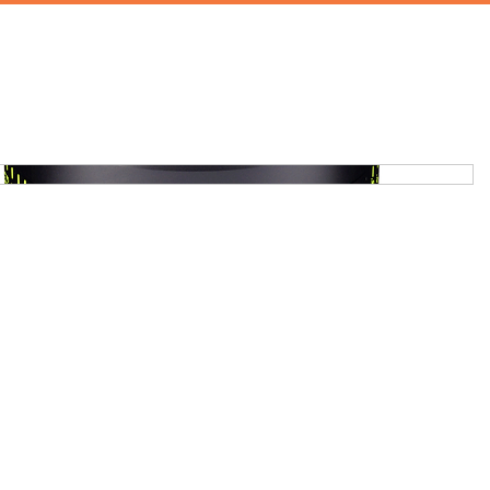
首頁
攝影棚租借
家景道具
廚房道具
兒童