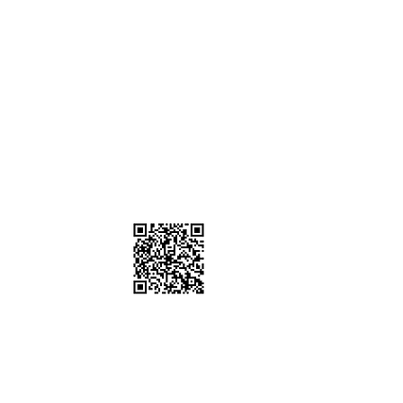
）
棚、道具租借
sstudio