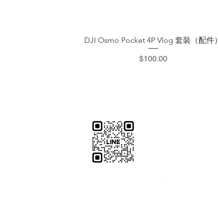
快速瀏覽
DJI Osmo Pocket 4P Vlog 套裝（配件
價格
$100.00
​加減攝影
減攝影器材部
：@plu
@529ojbrw