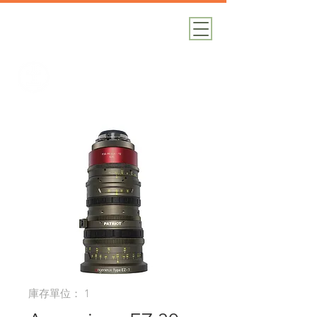
加減攝影
攝影器材｜攝影棚｜道具租借
庫存單位： 1