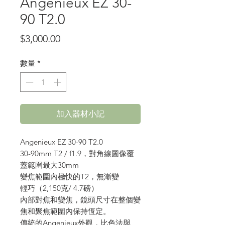
Angenieux EZ 30-
90 T2.0
價
$3,000.00
格
數量
*
加入器材小記
Angenieux EZ 30-90 T2.0
30-90mm T2 / f1.9，對角線圖像覆
蓋範圍最大30mm
變焦範圍內極快的T2，無漸變
輕巧（2,150克/ 4.7磅）
內部對焦和變焦，鏡頭尺寸在整個變
焦和聚焦範圍內保持恆定。
傳統的Angenieux外觀，比色法與