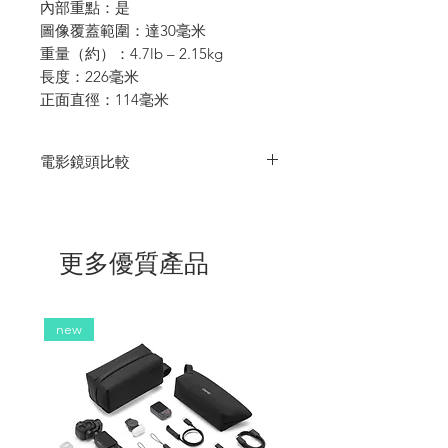
內部重點：是
圖像覆蓋範圍：達30毫米
重量（約）：4.7lb – 2.15kg
長度：226毫米
正面直徑：114毫米
電影鏡頭比較
Tokina Vista
Nisi Athena
Dzo Vespid
Prime
Prime
更多優質產品
焦
21/25/35/50/85/105
14/25/35/50/85
16/25/35/50/75/90macro/10
段
最
21mm：0.36m
14mm：0.25m
16mm：0.25m / 10’’
new
近
/ 9.8"
焦
25mm：
35mm：0.3m / 1’
距
0.3m/1’
25mm、
35mm：0.3m /
50mm：0.37m/1.2’
35mm：0.41m/16’’
11.8"
75mm：0.6m/2’
50mm：
50mm：0.5m /