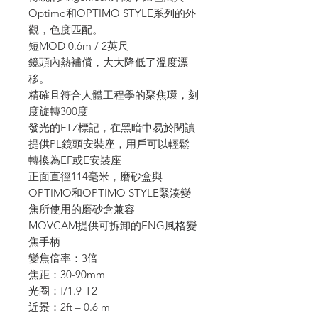
Optimo和OPTIMO STYLE系列的外
觀，色度匹配。
短MOD 0.6m / 2英尺
鏡頭內熱補償，大大降低了溫度漂
移。
精確且符合人體工程學的聚焦環，刻
度旋轉300度
發光的FTZ標記，在黑暗中易於閱讀
提供PL鏡頭安裝座，用戶可以輕鬆
轉換為EF或E安裝座
正面直徑114毫米，磨砂盒與
OPTIMO和OPTIMO STYLE緊湊變
焦所使用的磨砂盒兼容
MOVCAM提供可拆卸的ENG風格變
焦手柄
變焦倍率：3倍
焦距：30-90mm
光圈：f/1.9-T2
近景：2ft – 0.6 m