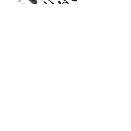
0.48m / 19"
19.7"
90mm：
0.258m
85mm：
85mm：0.8m /
0.95m / 37.5"
31.5"
100mm：0.7m/2’4’’
105mm：
125mm：
DJI Osmo Pocket 4P Vlog 套裝
1.15m / 3’9’‘
DJI OSMO Pocket 4 P
0.79m/2’7’’
（配件）
光
T1.5 - T22
T2.4~T22
T2.8~T22
價格
$100.00
圈
（14mm）
(16mm、90mm)
範
圍
T1.9~T22
T2.1~T22
（25mm、
(35mm、50mm、75mm、
35mm、
100mm、125mm)
50mm、
85mm）
​加減攝影器材部
：0937066302
成
46.7mm(VV）
46mm(Full
46.5mm(VV)
：@529ojbrw
像
Frame)
圈
：週一至週五 13:00-22:00
週六至週日 13:00-22:00
卡
PL mount
PL mount
EF mount