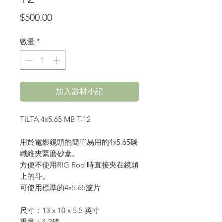
價
$500.00
格
數量
*
加入器材小記
TILTA 4x5.65 MB T-12
用於電影鏡頭的簡單易用的4x5.65碳
纖維夾緊磨砂盒。
方便不使用RIG Rod 時直接夾在鏡頭
上的斗。
可使用標準的4x5.65濾片
尺寸：13 x 10 x 5.5 英寸
重量：4.2磅