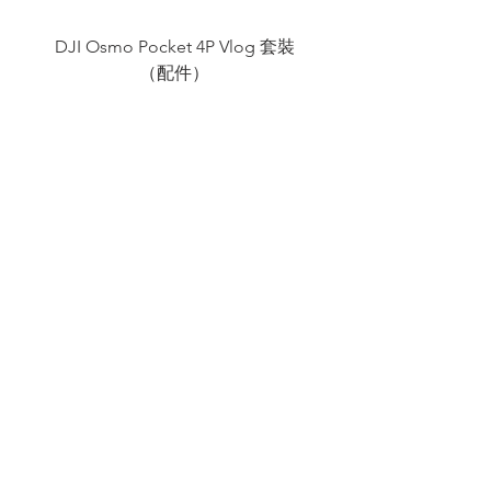
DJI Osmo Pocket 4P Vlog 套裝
DJI OSMO Pocket 4 P
（配件）
價格
$100.00
​加減攝影器材部
：0937066302
：@529ojbrw
：週一至週五 13:00-22:00
週六至週日 13:00-22:00
​加減攝影棚、道具租借
：0978616302 /
0952612247