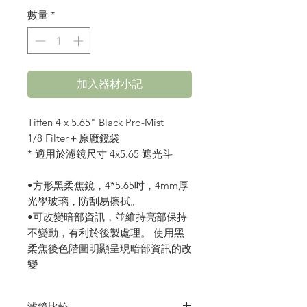
格
數量
*
加入器材小記
Tiffen 4 x 5.65" Black Pro-Mist
1/8 Filter＋原廠鏡袋
* 適用於濾鏡尺寸 4x5.65 遮光斗
•方形黑柔焦鏡，4*5.65吋，4mm厚
光學玻璃，防刮易擦拭。
•可改變暗部資訊，並維持亮部保持
不變動，有利於後製處理。 使用黑
柔焦後色階圖明顯呈現暗部資訊的改
變
濾鏡比較