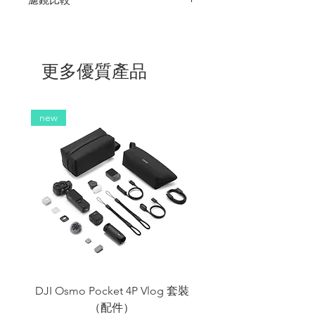
BlackSatin
BPM
BGlimmer
Black
Pearlescent
更多優質產品
品
Tiffen
Tiffen
Tiffen
Tiffen
牌
尺
環型
4x5.65/
4x5.65
4x5.65
new
寸
環型
特
更具顆粒
可改變
產生柔和
有助於降低
色
感的外觀
暗部資
乾淨的光
高光值，同
呈現高光
訊，並
暈，同時
時略微降低
有助於巧
維持亮
保持整體
整體對比
妙地柔化
部保持
圖像的明
度。
面部瑕疵
不變動
顯清晰
特別適用於
和皺紋，
度。
平滑和軟化
帶來自
低對比度
面部皺紋和
然，精緻
影響。端
其他瑕疵。
的外觀
產生非破
可用於時尚
壞性或侵
和美容應
DJI Osmo Pocket 4P Vlog 套裝
DJI OSMO Pocket 4 P
入性的外
用。
觀。
在整個圖像
（配件）