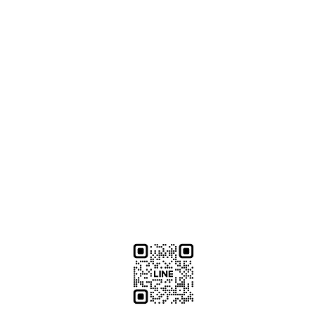
​加減攝影
減攝影器材部