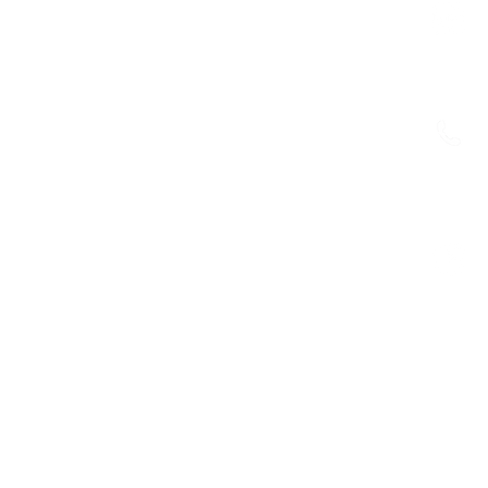
：
：
：