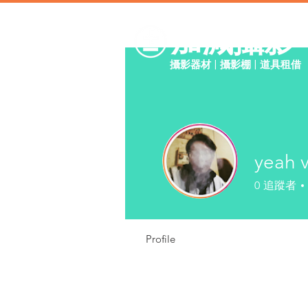
加減攝影
攝影器材 | 攝影棚 | 道具租借
yeah 
0
追蹤者
Profile