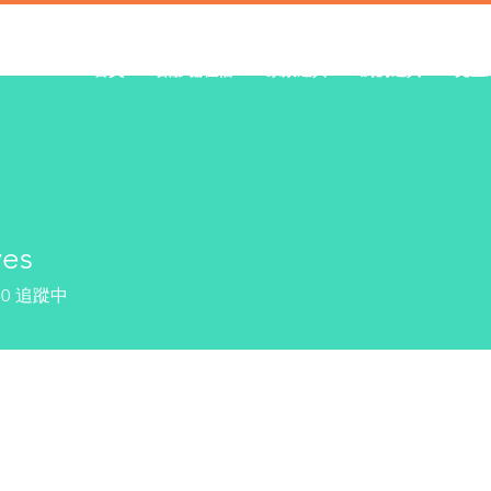
首頁
攝影棚租借
家景道具
廚房道具
兒童
ves
0
追蹤中