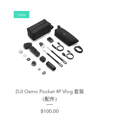
new
DJI Osmo Pocket 4P Vlog 套裝
DJI OSMO Pocket 4 P
（配件）
價格
$100.00