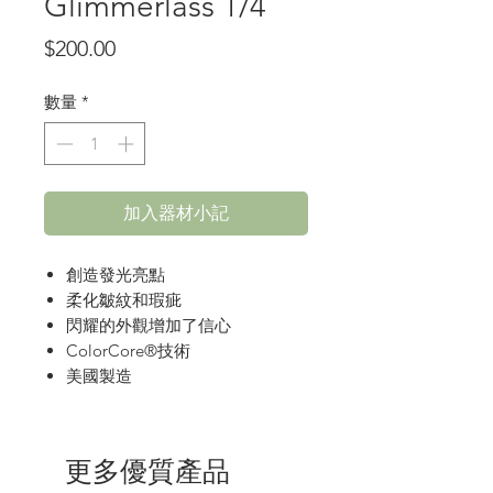
Glimmerlass 1/4
價
$200.00
格
數量
*
加入器材小記
創造發光亮點
柔化皺紋和瑕疵
閃耀的外觀增加了信心
ColorCore®技術
美國製造
更多優質產品