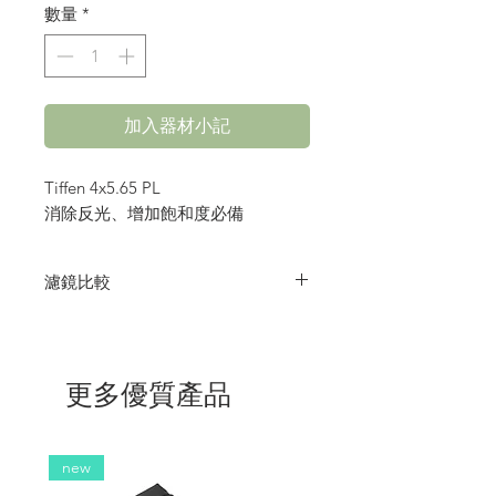
數量
*
加入器材小記
Tiffen 4x5.65 PL
消除反光、增加飽和度必備
濾鏡比較
BlackSatin
BPM
BGlimmer
Black
Pearlescent
更多優質產品
品
Tiffen
Tiffen
Tiffen
Tiffen
牌
尺
環型
4x5.65/
4x5.65
4x5.65
new
寸
環型