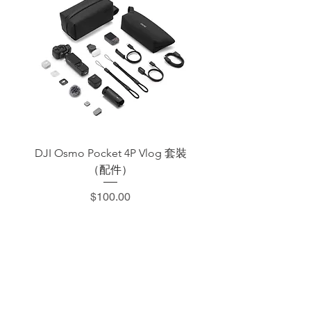
特
更具顆粒
可改變
產生柔和
有助於降低
色
感的外觀
暗部資
乾淨的光
高光值，同
呈現高光
訊，並
暈，同時
時略微降低
有助於巧
維持亮
保持整體
整體對比
妙地柔化
部保持
圖像的明
度。
面部瑕疵
不變動
顯清晰
特別適用於
和皺紋，
度。
平滑和軟化
帶來自
低對比度
面部皺紋和
然，精緻
影響。端
其他瑕疵。
的外觀
產生非破
可用於時尚
壞性或侵
和美容應
DJI Osmo Pocket 4P Vlog 套裝
DJI OSMO Pocket 4 P
入性的外
用。
觀。
在整個圖像
（配件）
中幾乎不會
丟失細節
價格
$100.00
​加減攝影器材部
：0937066302