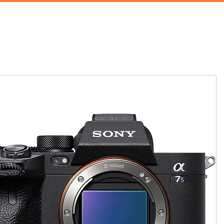
首頁
攝影棚租借
家景道具
廚房道具
兒童