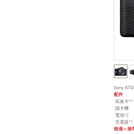
Sony A7SI
配件
˙高速卡
*
1
˙讀卡機
˙電池*2
˙充電器*1
租借 v 