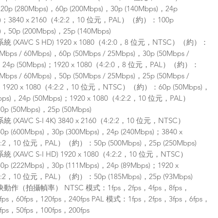
p (280Mbps)，60p (200Mbps)，30p (140Mbps)，24p
s)；3840 x 2160（4:2:2，10 位元，PAL）（約）：100p
)，50p (200Mbps)，25p (140Mbps)
 (XAVC S HD) 1920 x 1080（4:2:0，8 位元，NTSC）（約）：
0Mbps / 60Mbps)，60p (50Mbps / 25Mbps)，30p (50Mbps /
，24p (50Mbps)；1920 x 1080（4:2:0，8 位元，PAL）（約）：
0Mbps / 60Mbps)，50p (50Mbps / 25Mbps)，25p (50Mbps /
；1920 x 1080（4:2:2，10 位元，NTSC）（約）：60p (50Mbps)，
Mbps)，24p (50Mbps)；1920 x 1080（4:2:2，10 位元，PAL）
 (50Mbps)，25p (50Mbps)
(XAVC S-I 4K) 3840 x 2160（4:2:2，10 位元，NTSC）
 (600Mbps)，30p (300Mbps)，24p (240Mbps)；3840 x
2:2，10 位元，PAL）（約）：50p (500Mbps)，25p (250Mbps)
(XAVC S-I HD) 1920 x 1080（4:2:2，10 位元，NTSC）
 (222Mbps)，30p (111Mbps)，24p (89Mbps)；1920 x
2:2，10 位元，PAL）（約）：50p (185Mbps)，25p (93Mbps)
作（拍攝幀率） NTSC 模式：1fps，2fps，4fps，8fps，
0fps，60fps，120fps，240fps PAL 模式：1fps，2fps，3fps，6fps，
fps，50fps，100fps，200fps