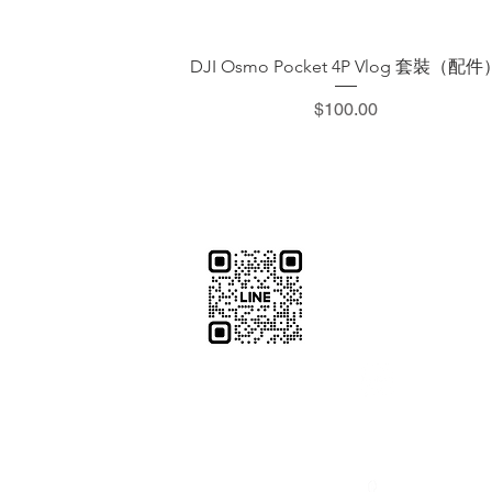
快速瀏覽
DJI Osmo Pocket 4P Vlog 套裝（配件
價格
$100.00
​加減攝影
減攝影器材部
：@plu
@529ojbrw