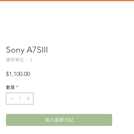
道具
辦公類道具
門市地址
Sony A7SIII
庫存單位： 3
價
$1,100.00
格
數量
*
加入器材小記