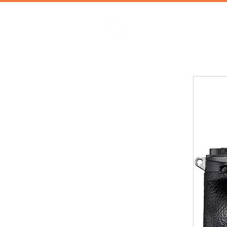
加減攝影
攝影器材 | 攝影棚 | 道具租借