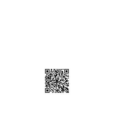
）
棚、道具租借
sstudio