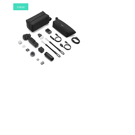
new
DJI Osmo Pocket 4P Vlog 套裝
DJI OSMO Pocket 4 P
（配件）
價格
$100.00