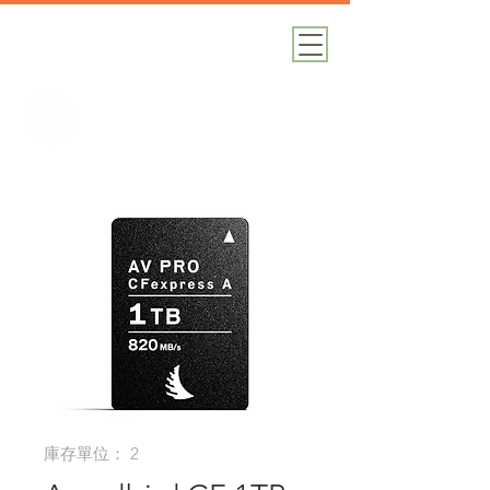
加減攝影
攝影器材｜攝影棚｜道具租借
庫存單位： 2