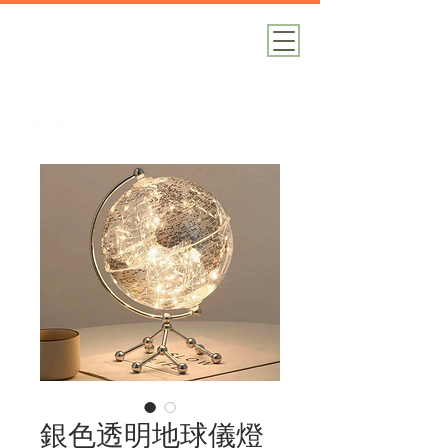
加減攝影
攝影器材｜攝影棚｜道具租借
銀色透明地球儀燈