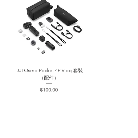
DJI Osmo Pocket 4P Vlog 套裝
DJI OSMO Pocket 4 P
（配件）
價格
$100.00
​加減攝影器材部