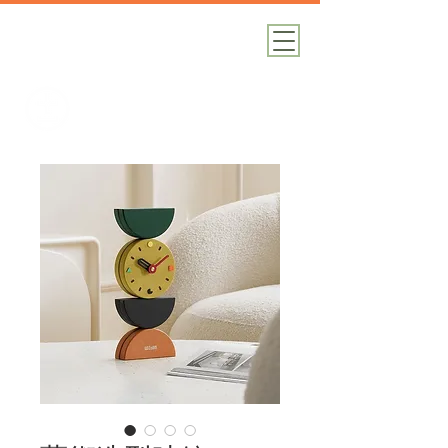
加減攝影
攝影器材｜攝影棚｜道具租借