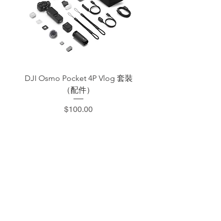
DJI Osmo Pocket 4P Vlog 套裝
DJI OSMO Pocket 4 P
（配件）
價格
$100.00
​加減攝影器材部
：0937066302
：@529ojbrw
：週一至週五 13:00-22:00