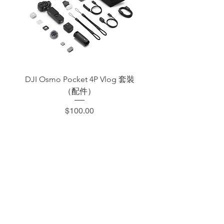
DJI Osmo Pocket 4P Vlog 套裝
DJI OSMO Pocket 4 P
（配件）
價格
$100.00
​加減攝影器材部
：0937066302
：@529ojbrw
：週一至週五 13:00-22:00