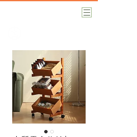
加減攝影
攝影器材｜攝影棚｜道具租借