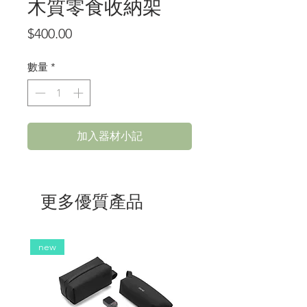
木質零食收納架
價
$400.00
格
數量
*
加入器材小記
更多優質產品
new