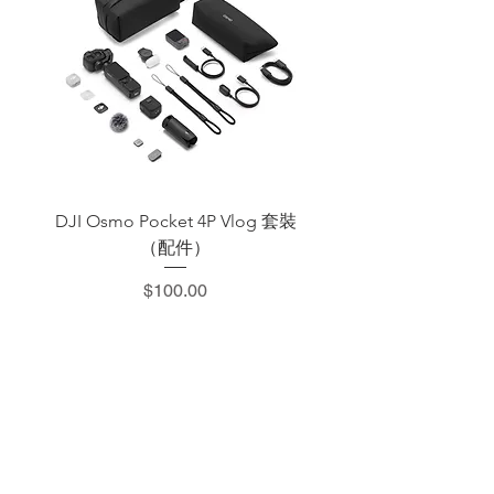
DJI Osmo Pocket 4P Vlog 套裝
DJI OSMO Pocket 4 P
（配件）
價格
$100.00
​加減攝影器材部
：0937066302