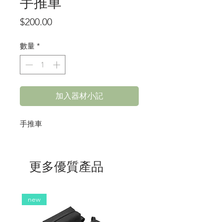
手推車
價
$200.00
格
數量
*
加入器材小記
手推車
更多優質產品
new