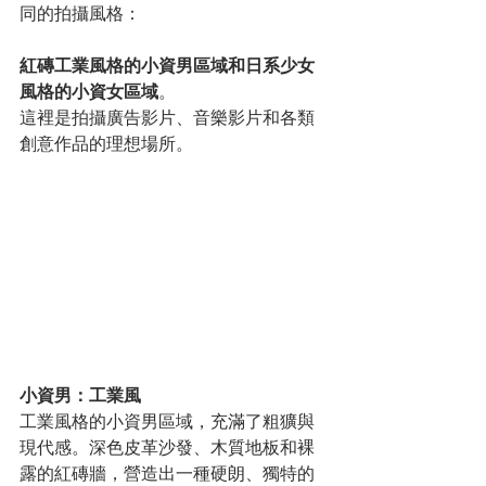
同的拍攝風格：
紅磚工業風格的小資男區域和日系少女
風格的小資女區域
。
這裡是拍攝廣告影片、音樂影片和各類
創意作品的理想場所。
小資男：工業風
工業風格的小資男區域，充滿了粗獷與
現代感。深色皮革沙發、木質地板和裸
露的紅磚牆，營造出一種硬朗、獨特的