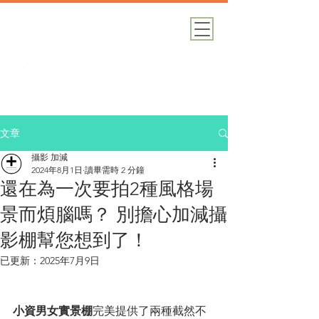
加減攝影
攝影器材｜攝影棚｜道具租借
文章
攝影 加減
2024年8月1日
讀畢需時 2 分鐘
還在為一次要拍2種風格場
景而煩腦嗎？ 別擔心加減攝
影棚幫您想到了！
已更新：
2025年7月9日
小資男女實景棚
完美提供了兩種截然不