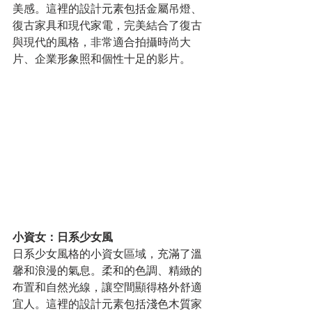
美感。這裡的設計元素包括金屬吊燈、
復古家具和現代家電，完美結合了復古
與現代的風格，非常適合拍攝時尚大
片、企業形象照和個性十足的影片。
小資女：日系少女風
日系少女風格的小資女區域，充滿了溫
馨和浪漫的氣息。柔和的色調、精緻的
布置和自然光線，讓空間顯得格外舒適
宜人。這裡的設計元素包括淺色木質家