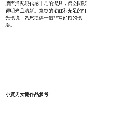
牆面搭配現代感十足的潔具，讓空間顯
得明亮且清新。寬敞的浴缸和充足的打
光環境，為您提供一個非常好拍的環
境。
小資男女棚作品參考：