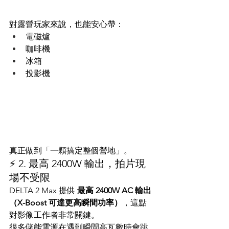
對露營玩家來說，也能安心帶：
電磁爐
咖啡機
冰箱
投影機
真正做到「一顆搞定整個營地」。
⚡ 2. 最高 2400W 輸出，拍片現
場不受限
DELTA 2 Max 提供 
最高 2400W AC 輸出
（X-Boost 可達更高瞬間功率）
，這點
對影像工作者非常關鍵。
很多儲能電源在遇到瞬間高瓦數時會跳