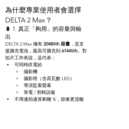
為什麼專業使用者會選擇 
DELTA 2 Max？
🔋 1. 真正「夠用」的容量與輸
出
DELTA 2 Max 擁有 
2048Wh 容量
，並支
援擴充電池，最高可擴充到 
6144Wh
。對
拍片工作來說，這代表：
可同時供電給
攝影機
攝影燈（含高瓦數 LED）
導演監看螢幕
筆電 / 剪輯設備
不用邊拍邊算剩幾 %，節奏更流暢