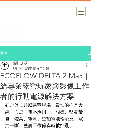
加減攝影
攝影器材｜攝影棚｜道具租借
文章
攝影 加減
1月12日
讀畢需時 2 分鐘
ECOFLOW DELTA 2 Max｜
給專業露營玩家與影像工作
者的行動電源解決方案
在戶外拍片或露營現場，最怕的不是天
氣，而是「電不夠用」。相機、監看螢
幕、燈具、筆電、空拍電池輪流充，電
力一斷，整個工作節奏就被打亂。