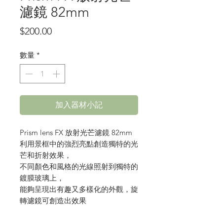
濾鏡 82mm
價
$200.00
格
數量
*
加入器材小記
Prism lens FX 放射光芒濾鏡 82mm
利用景框中的強烈亮點創造獨特的光
芒和折射效果，
不同顏色和風格的光線照射到獨特的
鍍膜玻璃上，
能夠呈現出有趣又多樣化的外觀，旋
轉濾鏡可創造出效果