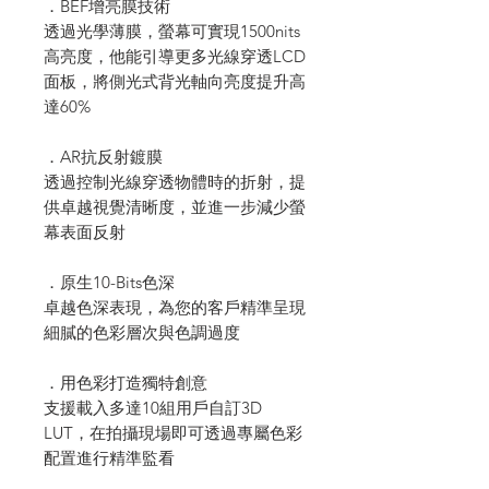
．BEF增亮膜技術
透過光學薄膜，螢幕可實現1500nits
高亮度，他能引導更多光線穿透LCD
面板，將側光式背光軸向亮度提升高
達60%
．AR抗反射鍍膜
透過控制光線穿透物體時的折射，提
供卓越視覺清晰度，並進一步減少螢
幕表面反射
．原生10-Bits色深
卓越色深表現，為您的客戶精準呈現
細膩的色彩層次與色調過度
．用色彩打造獨特創意
支援載入多達10組用戶自訂3D
LUT，在拍攝現場即可透過專屬色彩
配置進行精準監看