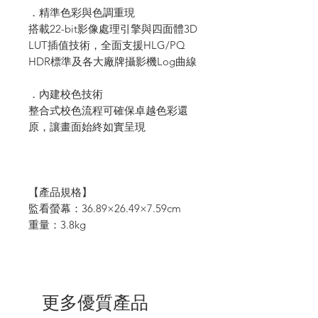
．精準色彩與色調重現
搭載22-bit影像處理引擎與四面體3D
LUT插值技術，全面支援HLG/PQ
HDR標準及各大廠牌攝影機Log曲線
．內建校色技術
整合式校色流程可確保卓越色彩還
原，讓畫面始終如實呈現
【產品規格】
監看螢幕：36.89×26.49×7.59cm
重量：3.8kg
更多優質產品