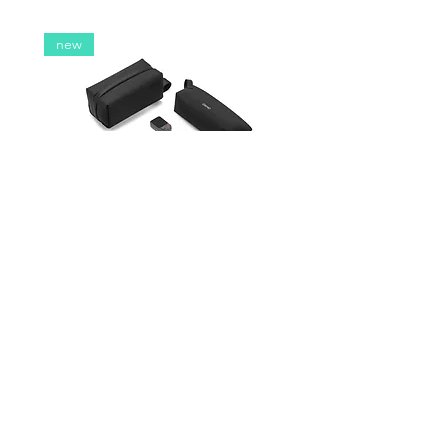
new
DJI Osmo Pocket 4P Vlog 套裝
DJI OSMO Pocket 4 P
（配件）
價格
$100.00