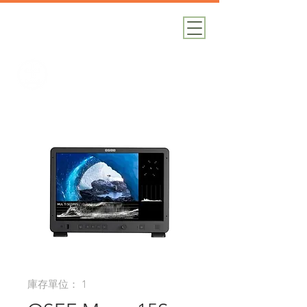
加減攝影
攝影器材｜攝影棚｜道具租借
庫存單位： 1