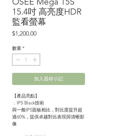
OSEE Mega 15S
15.4吋 高亮度HDR
監看螢幕
價
$1,200.00
格
數量
*
加入器材小記
【產品亮點】
．IPS Black技術
與一般IPS面板相比，對比度提升超
過60%，提供卓越對比表現與清晰影
像