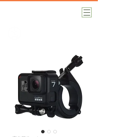
加減攝影
攝影器材｜攝影棚｜道具租借