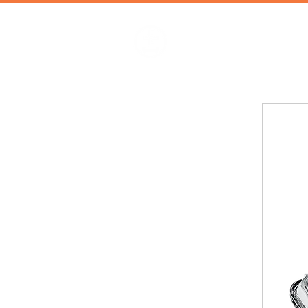
加減攝影
攝影器材 | 攝影棚 | 道具租借