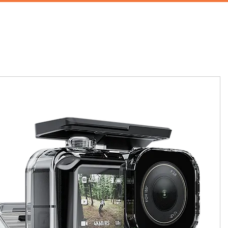
首頁
攝影棚租借
家景道具
廚房道具
兒童