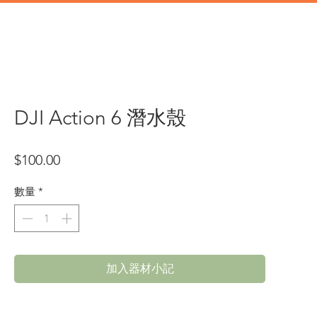
道具
辦公類道具
門市地址
DJI Action 6 潛水殼
價
$100.00
格
數量
*
加入器材小記