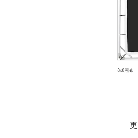
8x8黑布
更