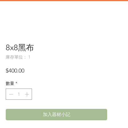
道具
辦公類道具
門市地址
8x8黑布
庫存單位： 1
價
$400.00
格
數量
*
加入器材小記