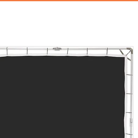
首頁
攝影棚租借
家景道具
廚房道具
兒童