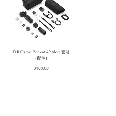
DJI Osmo Pocket 4P Vlog 套裝
DJI OSMO Pocket 4 P
（配件）
價格
$100.00
​加減攝影器材部
：0937066302