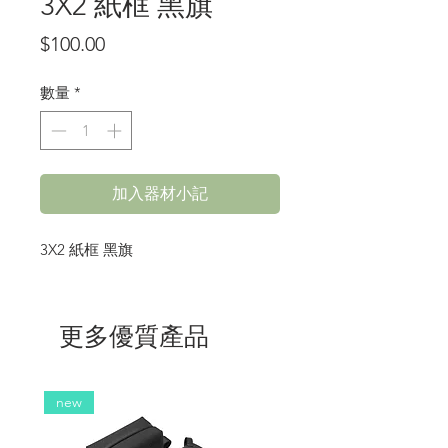
3X2 紙框 黑旗
價
$100.00
格
數量
*
加入器材小記
3X2 紙框 黑旗
更多優質產品
new