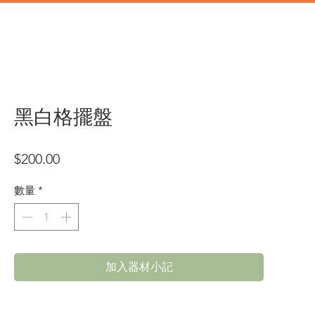
道具
辦公類道具
門市地址
黑白格擺盤
價
$200.00
格
數量
*
加入器材小記