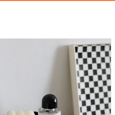
首頁
攝影棚租借
家景道具
廚房道具
兒童