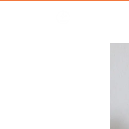
加減攝影
攝影器材 | 攝影棚 | 道具租借