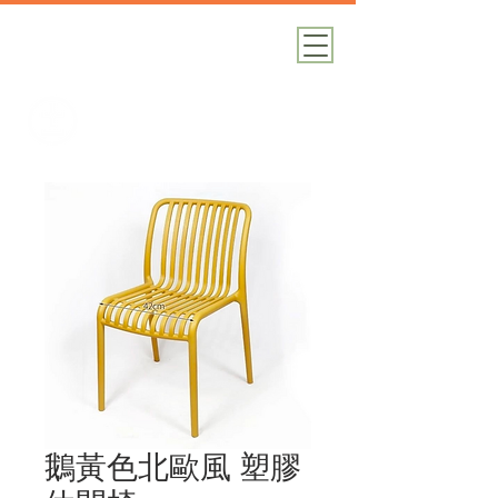
加減攝影
攝影器材｜攝影棚｜道具租借
鵝黃色北歐風 塑膠