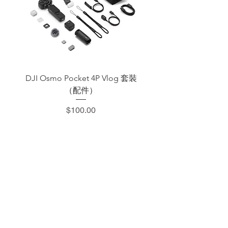
DJI Osmo Pocket 4P Vlog 套裝
DJI OSMO Pocket 4 P
（配件）
價格
$100.00
​加減攝影器材部
：0937066302
：@529ojbrw
：週一至週五 13:00-22:00