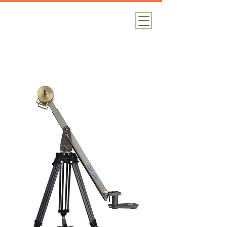
加減攝影
攝影器材｜攝影棚｜道具租借