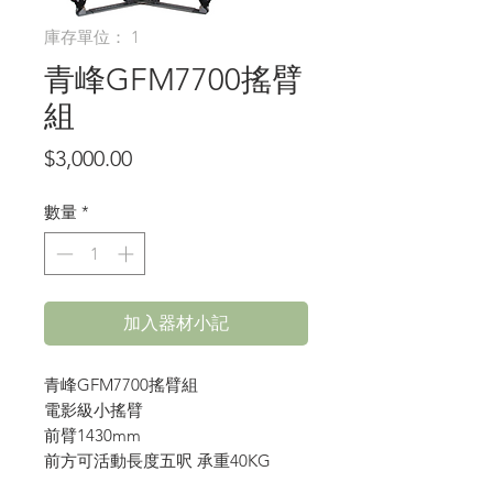
庫存單位： 1
青峰GFM7700搖臂
組
價
$3,000.00
格
數量
*
加入器材小記
青峰GFM7700搖臂組
電影級小搖臂
前臂1430mm
前方可活動長度五呎 承重40KG