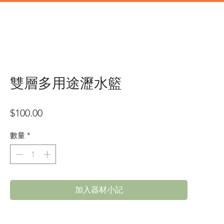
道具
辦公類道具
門市地址
雙層多用途瀝水籃
價
$100.00
格
數量
*
加入器材小記