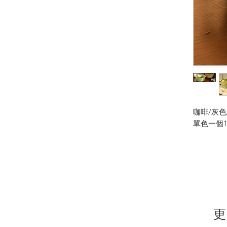
咖啡/灰色
單色一個1
更