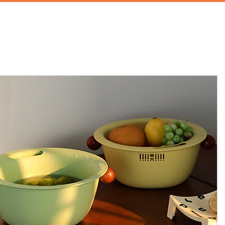
首頁
攝影棚租借
家景道具
廚房道具
兒童