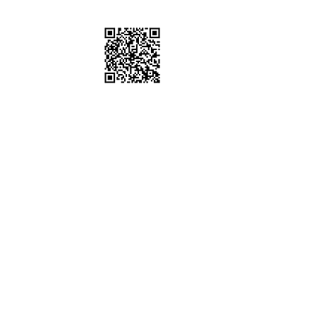
棚、道具租借
sstudio
6302 / 0952612247
五 10:00-19:00
時間可配合劇組拍攝通告)