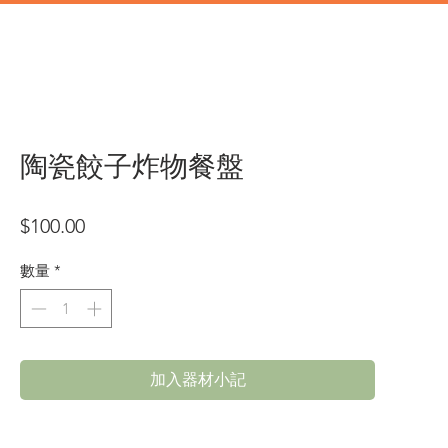
道具
辦公類道具
門市地址
陶瓷餃子炸物餐盤
價
$100.00
格
數量
*
加入器材小記