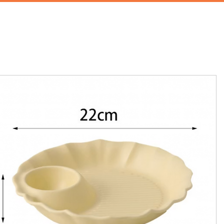
首頁
攝影棚租借
家景道具
廚房道具
兒童