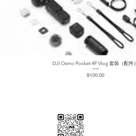
快速瀏覽
DJI Osmo Pocket 4P Vlog 套裝（配件
價格
$100.00
​加減攝影
減攝影器材部