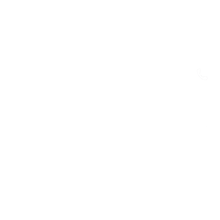
：
：
：