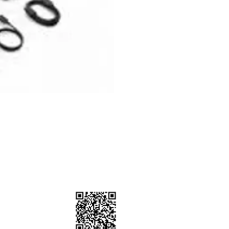
）
棚、道具租借