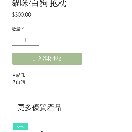
貓咪/白狗 抱枕
價
$300.00
格
數量
*
加入器材小記
Ａ貓咪
Ｂ白狗
更多優質產品
new