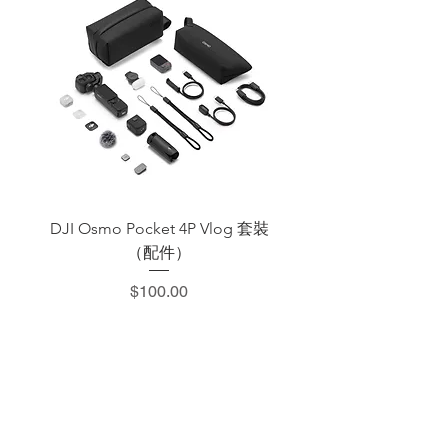
DJI Osmo Pocket 4P Vlog 套裝
DJI OSMO Pocket 4 P
（配件）
價格
$100.00
​加減攝影器材部