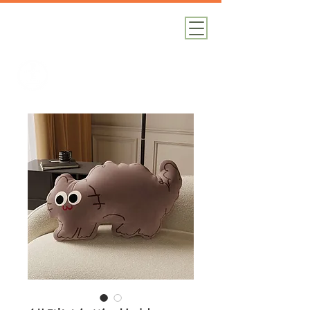
加減攝影
攝影器材｜攝影棚｜道具租借