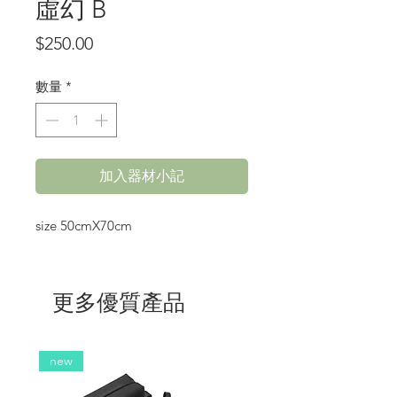
虛幻 B
價
$250.00
格
數量
*
加入器材小記
size 50cmX70cm
更多優質產品
new