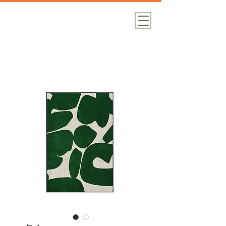
加減攝影
攝影器材｜攝影棚｜道具租借