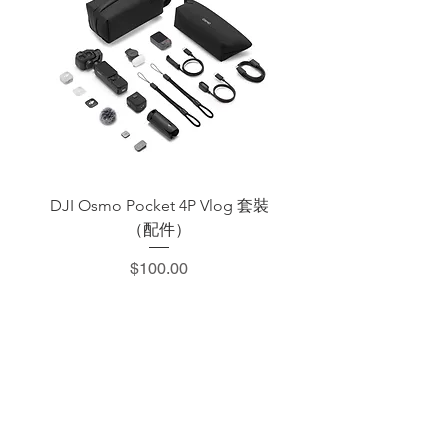
DJI Osmo Pocket 4P Vlog 套裝
DJI OSMO Pocket 4 P
（配件）
價格
$100.00
​加減攝影器材部
：0937066302