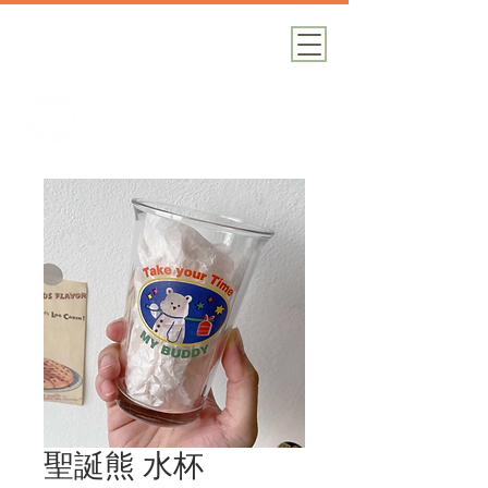
加減攝影
攝影器材｜攝影棚｜道具租借
聖誕熊 水杯