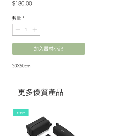
價
$180.00
格
數量
*
加入器材小記
30X50cm
更多優質產品
new