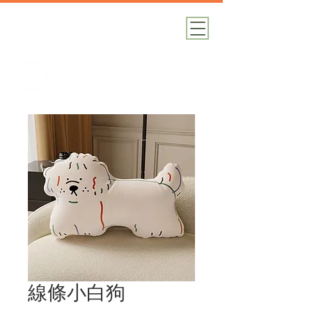
加減攝影
攝影器材｜攝影棚｜道具租借
線條小白狗