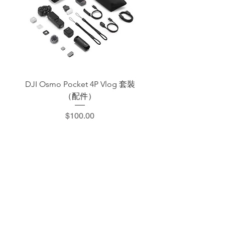
DJI Osmo Pocket 4P Vlog 套裝
DJI OSMO Pocket 4 P
（配件）
價格
$100.00
​加減攝影器材部
：0937066302
：@529ojbrw