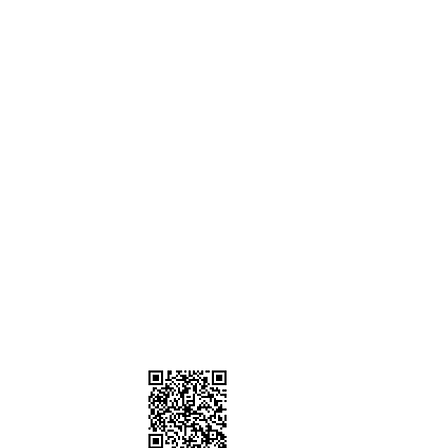
）
棚、道具租借