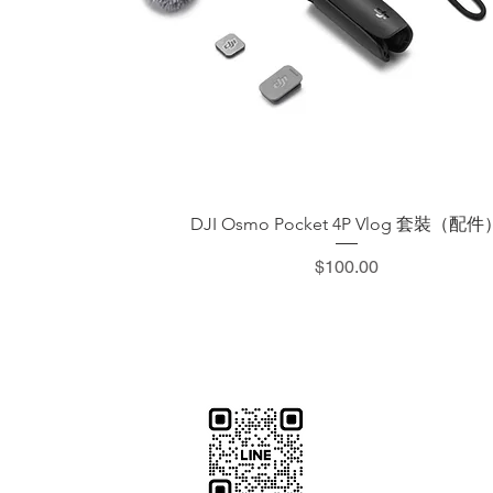
快速瀏覽
DJI Osmo Pocket 4P Vlog 套裝（配件
價格
$100.00
​加減攝影
減攝影器材部