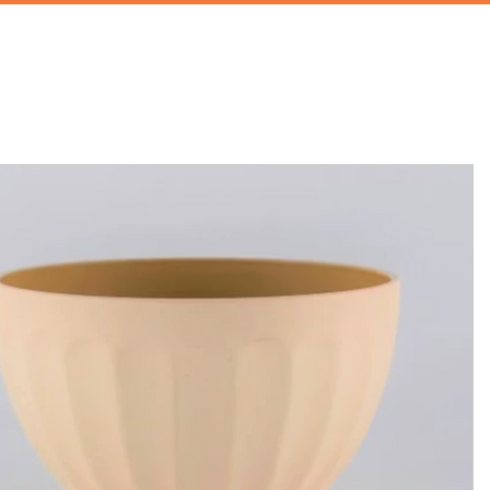
首頁
攝影棚租借
家景道具
廚房道具
兒童