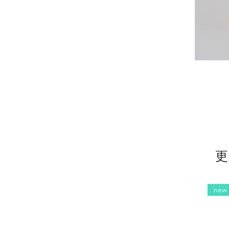
更
new