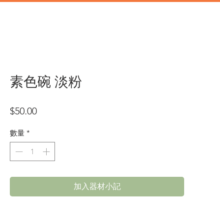
道具
辦公類道具
門市地址
素色碗 淡粉
價
$50.00
格
數量
*
加入器材小記