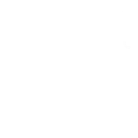
：
：
：