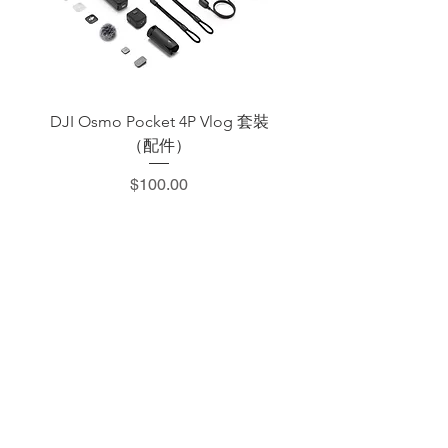
DJI Osmo Pocket 4P Vlog 套裝
DJI OSMO Pocket 4 P
（配件）
價格
$100.00
​加減攝影器材部
：0937066302
：@529ojbrw
：週一至週五 13:00-22:00
週六至週日 13:00-22:00