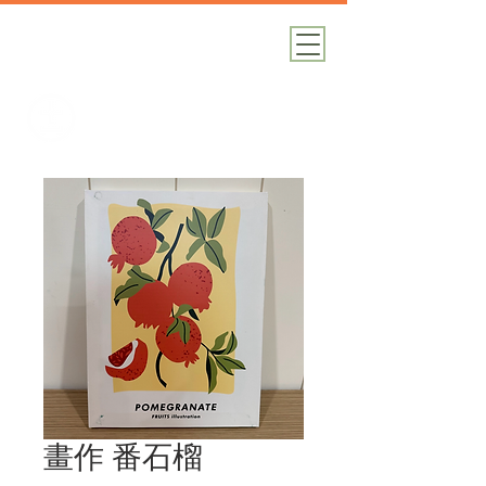
加減攝影
攝影器材｜攝影棚｜道具租借
畫作 番石榴