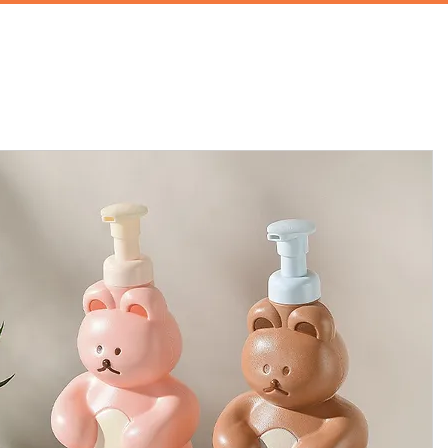
首頁
攝影棚租借
家景道具
廚房道具
兒童