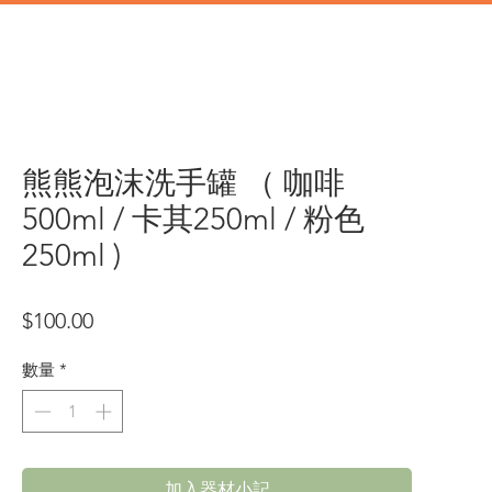
道具
辦公類道具
門市地址
熊熊泡沫洗手罐 （ 咖啡
500ml / 卡其250ml / 粉色
250ml )
價
$100.00
格
數量
*
加入器材小記