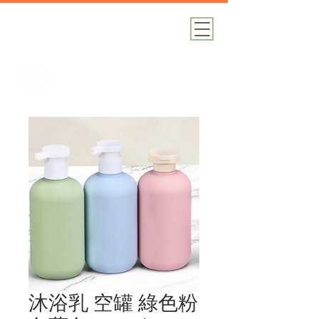
加減攝影
攝影器材｜攝影棚｜道具租借
沐浴乳 空罐 綠色粉