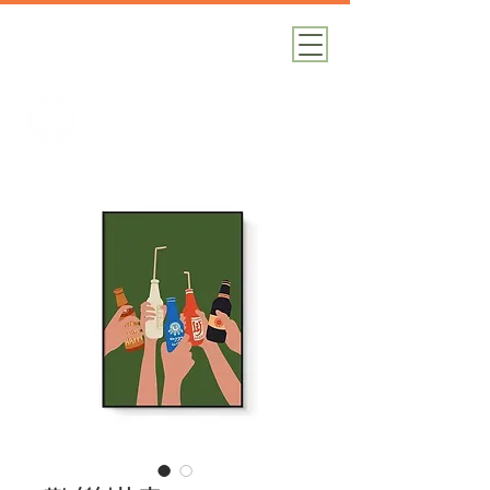
加減攝影
攝影器材｜攝影棚｜道具租借