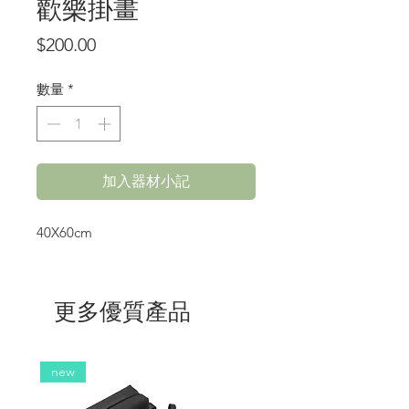
歡樂掛畫
價
$200.00
格
數量
*
加入器材小記
40X60cm
更多優質產品
new