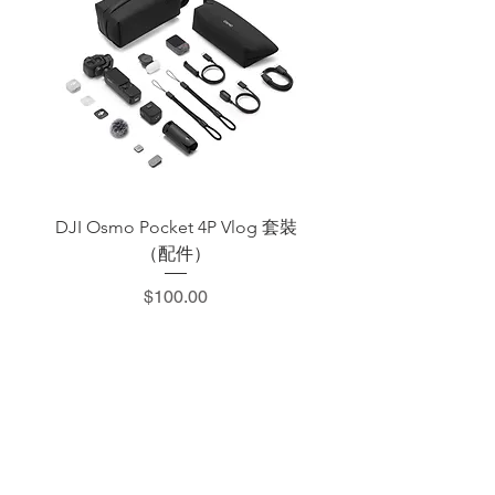
DJI Osmo Pocket 4P Vlog 套裝
DJI OSMO Pocket 4 P
（配件）
價格
$100.00
​加減攝影器材部
：0937066302