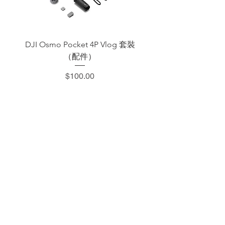
DJI Osmo Pocket 4P Vlog 套裝
DJI OSMO Pocket 4 P
（配件）
價格
$100.00
​加減攝影器材部
：0937066302
：@529ojbrw
：週一至週五 13:00-22:00
週六至週日 13:00-22:00