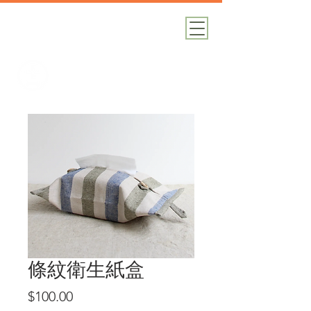
加減攝影
攝影器材｜攝影棚｜道具租借
條紋衛生紙盒
價
$100.00