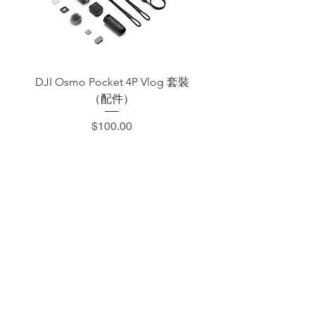
DJI Osmo Pocket 4P Vlog 套裝
DJI OSMO Pocket 4 P
（配件）
價格
$100.00
​加減攝影器材部
：0937066302
：@529ojbrw
：週一至週五 13:00-22:00
週六至週日 13:00-22:00