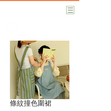
加減攝影
攝影器材｜攝影棚｜道具租借
條紋撞色圍裙