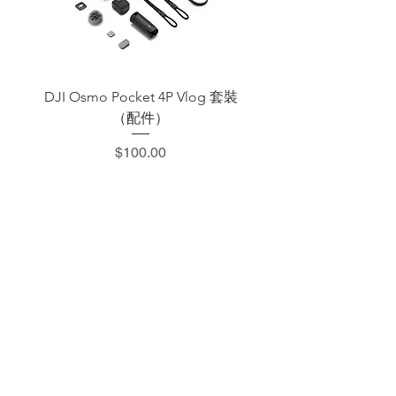
DJI Osmo Pocket 4P Vlog 套裝
DJI OSMO Pocket 4 P
（配件）
價格
$100.00
​加減攝影器材部
：0937066302
：@529ojbrw
：週一至週五 13:00-22:00
週六至週日 13:00-22:00