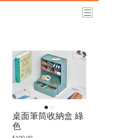
加減攝影
攝影器材｜攝影棚｜道具租借
桌面筆筒收納盒 綠
色
價