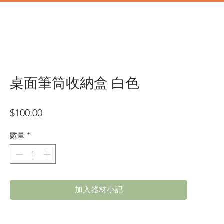
道具
辦公類道具
門市地址
桌面筆筒收納盒 白色
價
$100.00
格
數量
*
加入器材小記