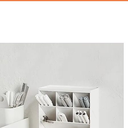
首頁
攝影棚租借
家景道具
廚房道具
兒童