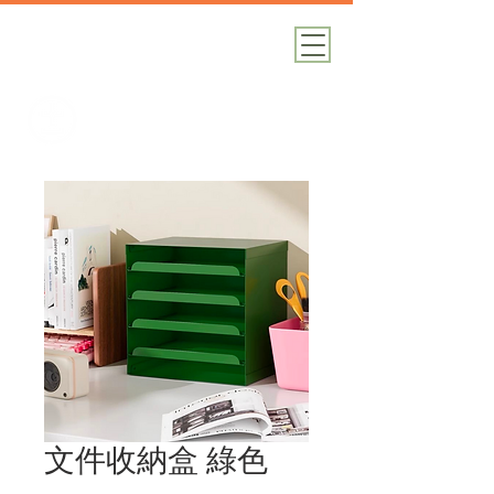
加減攝影
攝影器材｜攝影棚｜道具租借
文件收納盒 綠色