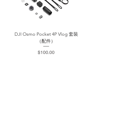
DJI Osmo Pocket 4P Vlog 套裝
DJI OSMO Pocket 4 P
（配件）
價格
$100.00
​加減攝影器材部
：0937066302
：@529ojbrw
：週一至週五 13:00-22:00
週六至週日 13:00-22:00