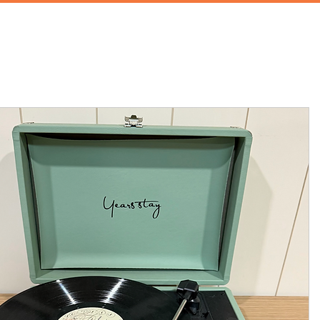
首頁
攝影棚租借
家景道具
廚房道具
兒童