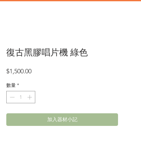
道具
辦公類道具
門市地址
復古黑膠唱片機 綠色
價
$1,500.00
格
數量
*
加入器材小記