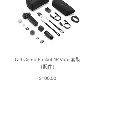
DJI Osmo Pocket 4P Vlog 套裝
DJI OSMO Pocket 4 P
（配件）
價格
$100.00
​加減攝影器材部
：0937066302