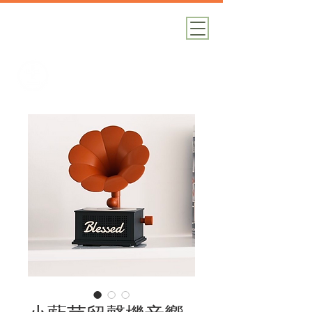
加減攝影
攝影器材｜攝影棚｜道具租借