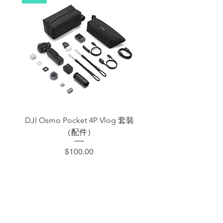
DJI Osmo Pocket 4P Vlog 套裝
DJI OSMO Pocket 4 P
（配件）
價格
$100.00
​加減攝影器材部