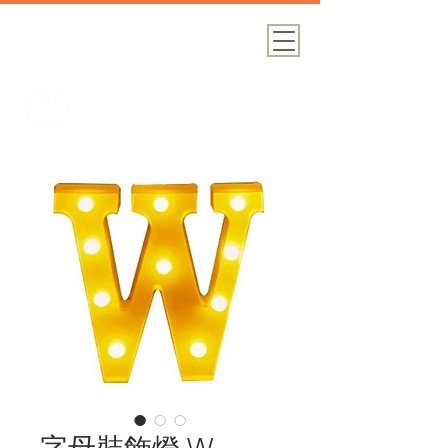
加減攝影
攝影器材｜攝影棚｜道具租借