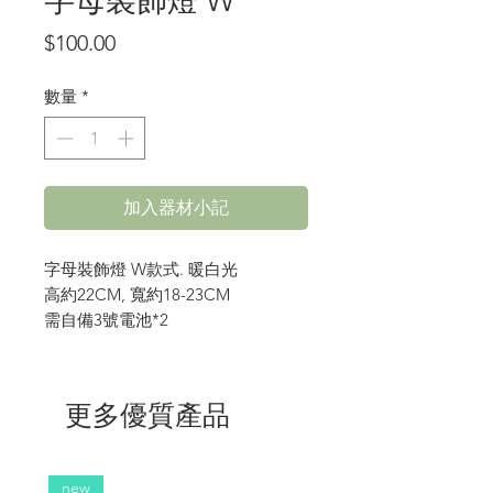
字母裝飾燈 W
價
$100.00
格
數量
*
加入器材小記
字母裝飾燈 W款式. 暖白光
高約22CM, 寬約18-23CM
需自備3號電池*2
更多優質產品
new