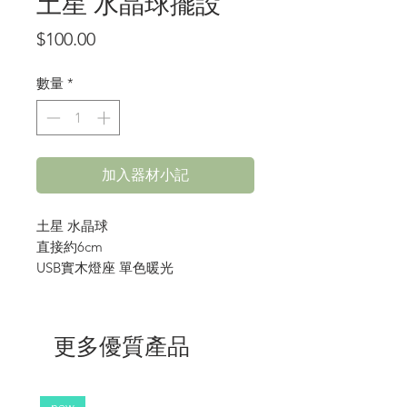
土星 水晶球擺設
價
$100.00
格
數量
*
加入器材小記
土星 水晶球
直接約6cm
USB實木燈座 單色暖光
更多優質產品
new