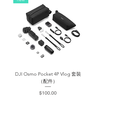
DJI Osmo Pocket 4P Vlog 套裝
DJI OSMO Pocket 4 P
（配件）
價格
$100.00
​加減攝影器材部