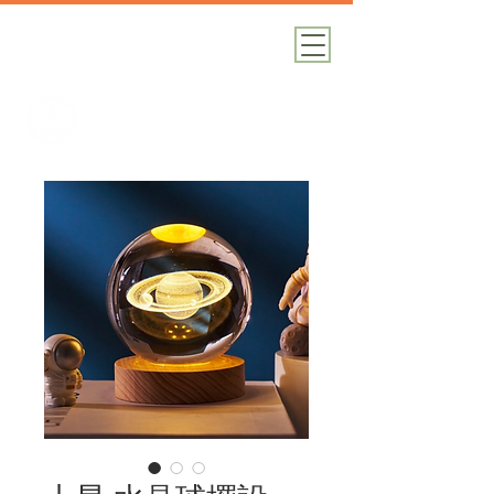
加減攝影
攝影器材｜攝影棚｜道具租借